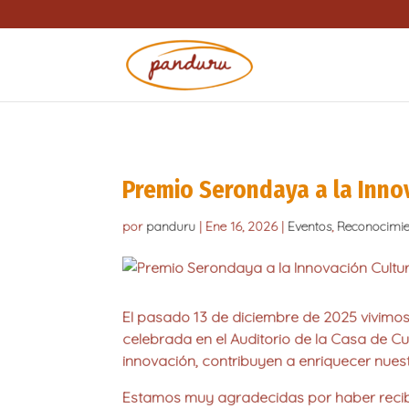
Skip
to
content
Premio Serondaya a la Innov
por
panduru
|
Ene 16, 2026
|
Eventos
,
Reconocimie
El pasado
13 de diciembre de 2025
vivimos
celebrada en el Auditorio de la Casa de Cu
innovación, contribuyen a enriquecer nuest
Estamos
muy agradecidas
por haber reci