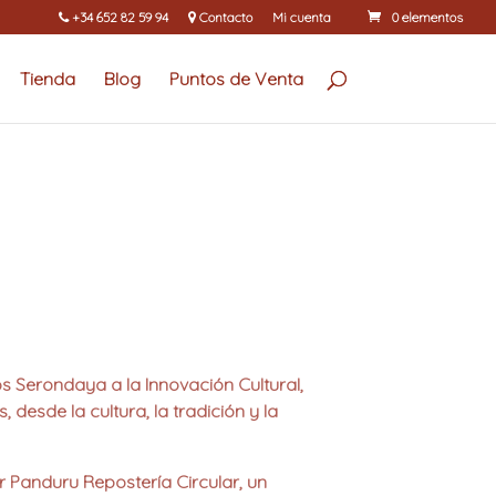
+34 652 82 59 94
Contacto
Mi cuenta
0 elementos
Tienda
Blog
Puntos de Venta
s Serondaya a la Innovación Cultural
,
desde la cultura, la tradición y la
r
Panduru Repostería Circular
, un