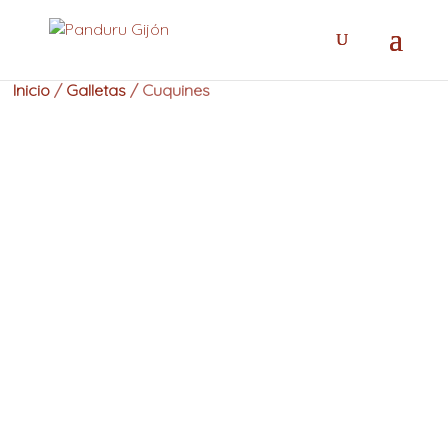
Skip
to
content
Inicio
/
Galletas
/ Cuquines