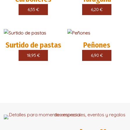
6,55
€
6,20
€
Surtido de pastas
Peñones
18,95
€
6,90
€