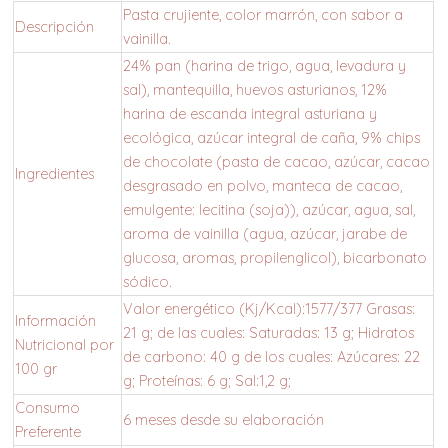
Pasta crujiente, color marrón, con sabor a
Descripción
vainilla.
24% pan (harina de trigo, agua, levadura y
sal), mantequilla, huevos asturianos, 12%
harina de escanda integral asturiana y
ecológica, azúcar integral de caña, 9% chips
de chocolate (pasta de cacao, azúcar, cacao
Ingredientes
desgrasado en polvo, manteca de cacao,
emulgente: lecitina (soja)), azúcar, agua, sal,
aroma de vainilla (agua, azúcar, jarabe de
glucosa, aromas, propilenglicol), bicarbonato
sódico.
Valor energético (Kj/Kcal):1577/377 Grasas:
Información
21 g; de las cuales: Saturadas: 13 g; Hidratos
Nutricional por
de carbono: 40 g de los cuales: Azúcares: 22
100 gr
g; Proteínas: 6 g; Sal:1,2 g;
Consumo
6 meses desde su elaboración
Preferente